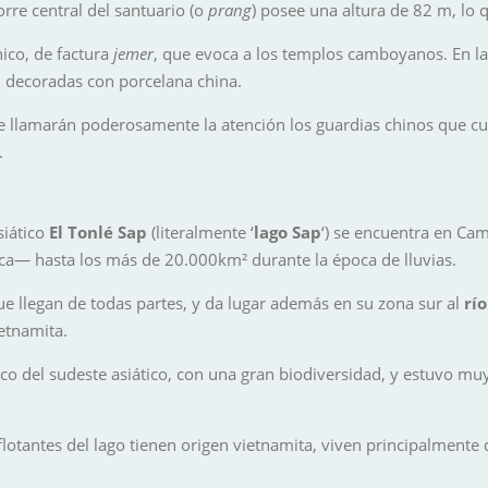
orre central del santuario (o
prang
) posee una altura de 82 m, lo 
nico, de factura
jemer
, que evoca a los templos camboyanos. En la
n decoradas con porcelana china.
 llamarán poderosamente la atención los guardias chinos que cus
.
siático
El Tonlé Sap
(literalmente ‘
lago Sap
‘) se encuentra en Ca
ca— hasta los más de 20.000km² durante la época de lluvias.
e llegan de todas partes, y da lugar además en su zona sur al
rí
etnamita.
o del sudeste asiático, con una gran biodiversidad, y estuvo m
flotantes del lago tienen origen vietnamita, viven principalmente d