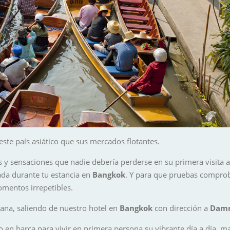
este país asiático que sus mercados flotantes.
res y sensaciones que nadie debería perderse en su primera visita 
ada durante tu estancia en
Bangkok
. Y para que pruebas comproba
omentos irrepetibles.
ñana, saliendo de nuestro hotel en
Bangkok
con dirección a
Damn
 en barca para vivir en primera persona su vibrante día a día, ma