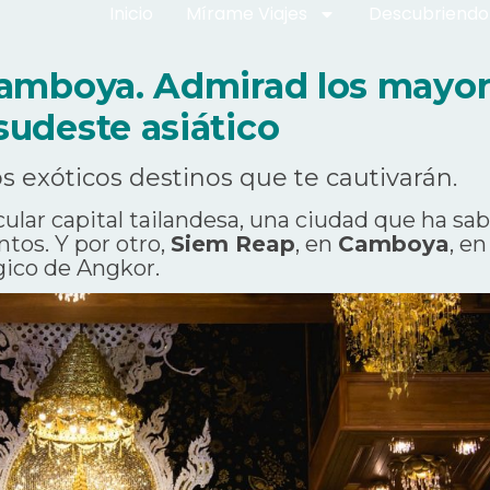
Inicio
Mírame Viajes
Descubriendo
 Camboya. Admirad los mayor
sudeste asiático
s exóticos destinos que te cautivarán.
acular capital tailandesa, una ciudad que ha 
tos. Y por otro,
Siem Reap
, en
Camboya
, e
ico de Angkor.