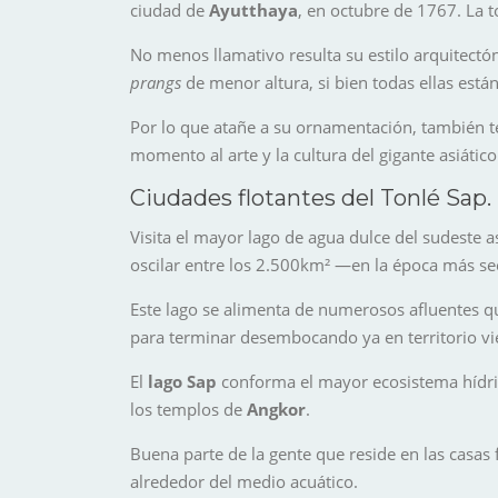
ciudad de
Ayutthaya
, en octubre de 1767. La t
No menos llamativo resulta su estilo arquitectó
prangs
de menor altura, si bien todas ellas está
Por lo que atañe a su ornamentación, también te
momento al arte y la cultura del gigante asiático
Ciudades flotantes del Tonlé Sap.
Visita el mayor lago de agua dulce del sudeste a
oscilar entre los 2.500km² —en la época más se
Este lago se alimenta de numerosos afluentes qu
para terminar desembocando ya en territorio vi
El
lago Sap
conforma el mayor ecosistema hídric
los templos de
Angkor
.
Buena parte de la gente que reside en las casas 
alrededor del medio acuático.