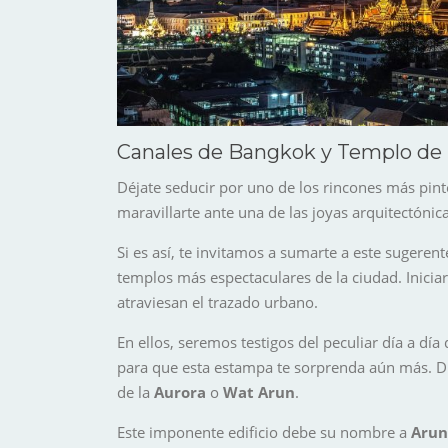
Canales de Bangkok y Templo de l
Déjate seducir por uno de los rincones más pint
maravillarte ante una de las joyas arquitectónica
Si es así, te invitamos a sumarte a este sugeren
templos más espectaculares de la ciudad. Iniciar
atraviesan el trazado urbano.
En ellos, seremos testigos del peculiar día a dí
para que esta estampa te sorprenda aún más. D
de la
Aurora
o
Wat Arun
.
Este imponente edificio debe su nombre a
Arun