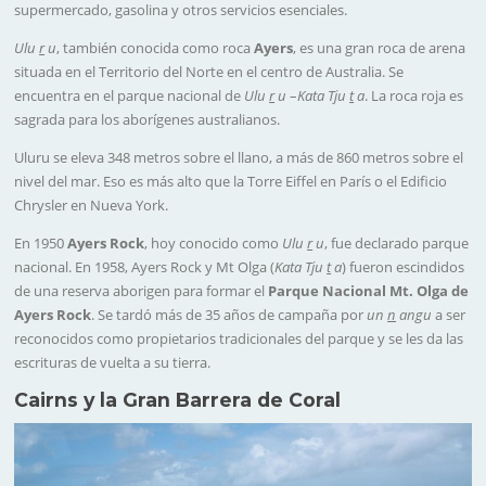
supermercado, gasolina y otros servicios esenciales.
Ulu
r
u
, también conocida como roca
Ayers
, es una gran roca de arena
situada en el Territorio del Norte en el centro de Australia. Se
encuentra en el parque nacional de
Ulu
r
u
–
Kata Tju
t
a
. La roca roja es
sagrada para los aborígenes australianos.
Uluru se eleva 348 metros sobre el llano, a más de 860 metros sobre el
nivel del mar. Eso es más alto que la Torre Eiffel en París o el Edificio
Chrysler en Nueva York.
En 1950
Ayers Rock
, hoy conocido como
Ulu
r
u
, fue declarado parque
nacional. En 1958, Ayers Rock y Mt Olga (
Kata Tju
t
a
) fueron escindidos
de una reserva aborigen para formar el
Parque Nacional Mt. Olga de
Ayers Rock
. Se tardó más de 35 años de campaña por
un
n
angu
a ser
reconocidos como propietarios tradicionales del parque y se les da las
escrituras de vuelta a su tierra.
Cairns y la Gran Barrera de Coral