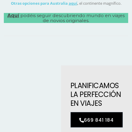
Otras opciones para Australia
aquí
,
el continente magnífico.
Aquí
podéis seguir descubriendo mundo
en viajes
de novios originales
.
PLANIFICAMOS
LA PERFECCIÓN
EN VIAJES
669 841 184