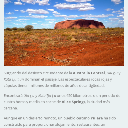
Surgiendo del desierto circundante de la
Australia Central
,
Ulu
r
u
y
Kata Tju
t
un
dominan el paisaje. Las espectaculares rocas rojas y
cúpulas tienen millones de millones de años de antigüedad.
Encontrará
Ulu
r
u
y
Kata Tju
t
a
unos 450 kilómetros, o un período de
cuatro horas y media en coche de
Alice Springs
, la ciudad más
cercana.
Aunque en un desierto remoto, un pueblo cercano
Yulara
ha sido
construido para proporcionar alojamiento, restaurantes, un