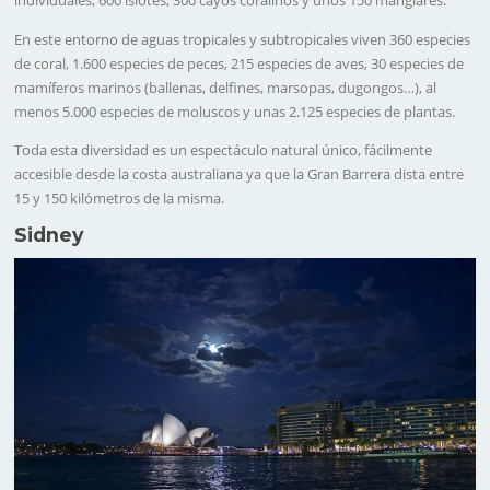
individuales, 600 islotes, 300 cayos coralinos y unos 150 manglares.
En este entorno de aguas tropicales y subtropicales viven 360 especies
de coral, 1.600 especies de peces, 215 especies de aves, 30 especies de
mamíferos marinos (ballenas, delfines, marsopas, dugongos…), al
menos 5.000 especies de moluscos y unas 2.125 especies de plantas.
Toda esta diversidad es un espectáculo natural único, fácilmente
accesible desde la costa australiana ya que la Gran Barrera dista entre
15 y 150 kilómetros de la misma.
Sidney