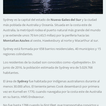
Sydney es la capital del estado de
Nueva Gales del Sur
y la ciudad
más poblada de Australia y Oceanía. Situada en la costa este de
Australia, la metrópoli rodea el puerto natural más grande del mundo
y se extiende unos 70 km (43,5 millas) por la periferia hacia las
Montañas Azules
al oeste, Hawkesbury al norte y Macarthur al sur.
Sydney está formada por 658 barrios residenciales, 40 municipios y 15
regiones colindantes.
Los residentes de la ciudad son conocidos como «
Sydneyiders
«. En
junio de 2016, la población estimada de Sydney era de 5.029.768
habitantes.
El área de
Sydney
fue habitada por indígenas australianos durante al
menos 30.000 años. El teniente James Cook desembarcó por primera
vez en Kurnell en 1770, cuando navegaba por la costa este de Australia
en su barco, HMS Endeavour.
No fue hasta 1788 cuando la
First Fleet
, que transportaba convictos y