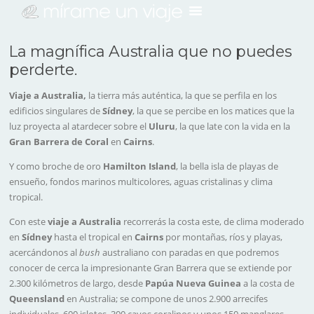
La magnífica Australia que no puedes
perderte.
Viaje a Australia,
la tierra más auténtica, la que se perfila en los
edificios singulares de
Sídney
, la que se percibe en los matices que la
luz proyecta al atardecer sobre el
Uluru
, la que late con la vida en la
Gran Barrera de Coral
en
Cairns
.
Y como broche de oro
Hamilton Island
, la bella isla de playas de
ensueño, fondos marinos multicolores, aguas cristalinas y clima
tropical.
Con este
viaje a Australia
recorrerás la costa este, de clima moderado
en
Sídney
hasta el tropical en
Cairns
por montañas, ríos y playas,
acercándonos al
bush
australiano con paradas en que podremos
conocer de cerca la impresionante Gran Barrera que se extiende por
2.300 kilómetros de largo, desde
Papúa Nueva Guinea
a la costa de
Queensland
en Australia; se compone de unos 2.900 arrecifes