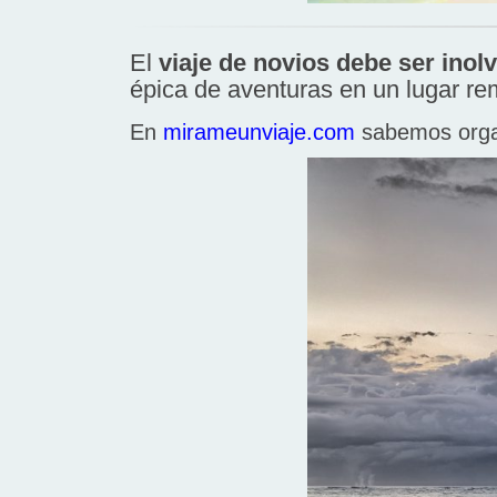
El
viaje de novios debe ser inol
épica de aventuras en un lugar re
En
mirameunviaje.com
sabemos organ