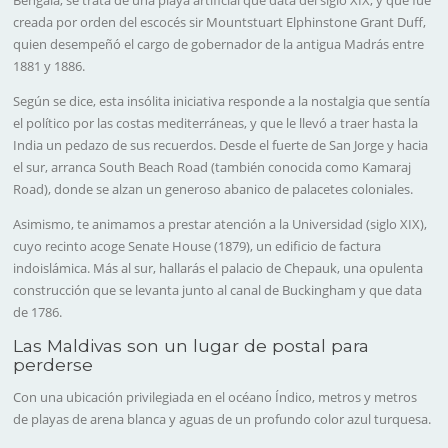
creada por orden del escocés sir Mountstuart Elphinstone Grant Duff,
quien desempeñó el cargo de gobernador de la antigua Madrás entre
1881 y 1886.
Según se dice, esta insólita iniciativa responde a la nostalgia que sentía
el político por las costas mediterráneas, y que le llevó a traer hasta la
India un pedazo de sus recuerdos. Desde el fuerte de San Jorge y hacia
el sur, arranca South Beach Road (también conocida como Kamaraj
Road), donde se alzan un generoso abanico de palacetes coloniales.
Asimismo, te animamos a prestar atención a la Universidad (siglo XIX),
cuyo recinto acoge Senate House (1879), un edificio de factura
indoislámica. Más al sur, hallarás el palacio de Chepauk, una opulenta
construcción que se levanta junto al canal de Buckingham y que data
de 1786.
Las Maldivas son un lugar de postal para
perderse
Con una ubicación privilegiada en el océano Índico, metros y metros
de playas de arena blanca y aguas de un profundo color azul turquesa.