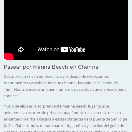
Pasear por Marina Beach en Chennai.
Descubre un rincón emblemático y rodeado de interesantes
monumentos No cabe duda que Chennai, la capital del Estado de
Tamil Nadu, encierra un buen número de secretos que merece la pena
conocer.
Y uno de ellos es la sorprendente Marina Beach, lugar que te
animamos a recorrer sin prisas, empapándote de la esencia de esta
encantadora urbe. Ubicada a escasa distancia de la puerta de San Jorge
(o Sea Gate, como la denominan los lugareños) y a orillas del golfo de
Bengala, se trata de una playa artificial que data del siglo XIX, y que fue