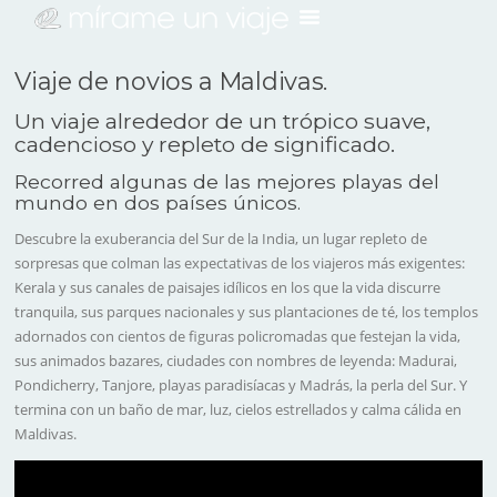
Viaje de novios a Maldivas.
Un viaje alrededor de un trópico suave,
cadencioso y repleto de significado.
Recorred algunas de las mejores playas del
mundo en dos países únicos.
Descubre la exuberancia del Sur de la India, un lugar repleto de
sorpresas que colman las expectativas de los viajeros más exigentes:
Kerala y sus canales de paisajes idílicos en los que la vida discurre
tranquila, sus parques nacionales y sus plantaciones de té, los templos
adornados con cientos de figuras policromadas que festejan la vida,
sus animados bazares, ciudades con nombres de leyenda: Madurai,
Pondicherry, Tanjore, playas paradisíacas y Madrás, la perla del Sur. Y
termina con un baño de mar, luz, cielos estrellados y calma cálida en
Maldivas.