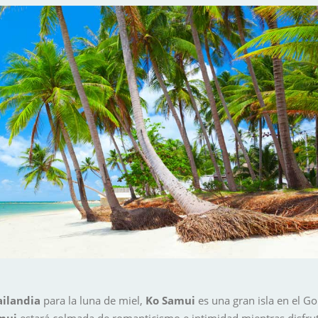
ailandia
para la luna de miel,
Ko Samui
es una gran isla en el G
mui
estará colmada de romanticismo e intimidad mientras disfrutái