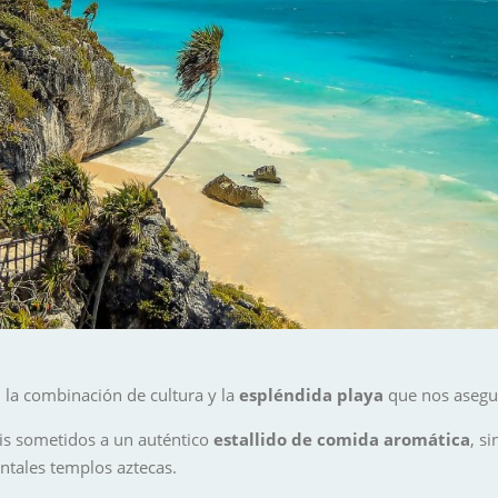
, la combinación de cultura y la
espléndida playa
que nos asegura
is sometidos a un auténtico
estallido de comida aromática
, s
ntales templos aztecas.