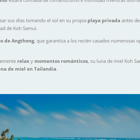
ar sus días tomando el sol en su propia
playa privada
antes de 
dad de Koh Samui.
no de Angthong
, que garantiza a los recién casados numerosas 
plemente
relax
y
momentos románticos
, su luna de miel Koh Sa
una de miel en Tailandia
.