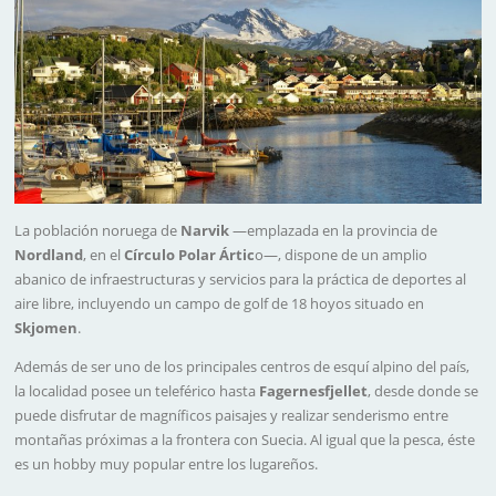
La población noruega de
Narvik
—emplazada en la provincia de
Nordland
, en el
Círculo Polar Ártic
o—, dispone de un amplio
abanico de infraestructuras y servicios para la práctica de deportes al
aire libre, incluyendo un campo de golf de 18 hoyos situado en
Skjomen
.
Además de ser uno de los principales centros de esquí alpino del país,
la localidad posee un teleférico hasta
Fagernesfjellet
, desde donde se
puede disfrutar de magníficos paisajes y realizar senderismo entre
montañas próximas a la frontera con Suecia. Al igual que la pesca, éste
es un hobby muy popular entre los lugareños.