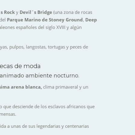
s Rock
y
Devil´s Bridge
(una zona de rocas
del
Parque Marino de Stoney Ground
,
Deep
leones españoles del siglo XVIII y algún
ayas, pulpos, langostas, tortugas y peces de
otecas de moda
u animado ambiente nocturno.
ísima arena blanca,
clima primaveral y un
lo que desciende de los esclavos africanos que
nmensas.
uida a unas de sus legendarias y centenarias