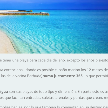
tener una playa para cada día del año, excepto los años bisiestos
a excepcional, donde es posible el baño marino los 12 meses del 
n las de la vecina Barbuda)
suma justamente 365
, lo que permit
tigua
son sus playas de todo tipo y dimensión. En parte esto es as
 que facilitan entradas, caletas, arenales y puntas que crean, m
mplias bahías, por lo que también lo convierten en un destino per