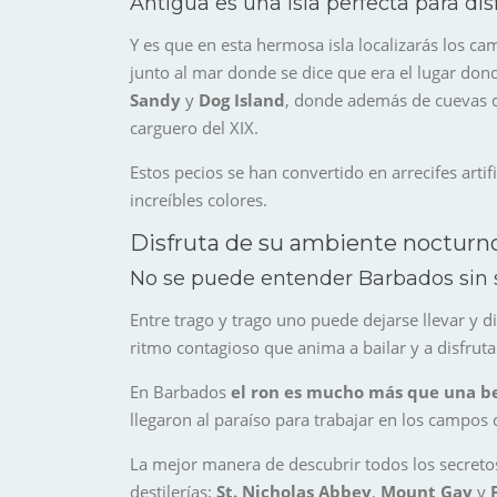
Antigua es una isla perfecta para disf
Y es que en esta hermosa isla localizarás los c
junto al mar donde se dice que era el lugar don
Sandy
y
Dog Island
, donde además de cuevas de
carguero del XIX.
Estos pecios se han convertido en arrecifes arti
increíbles colores.
Disfruta de su ambiente nocturno
No se puede entender Barbados sin 
Entre trago y trago uno puede dejarse llevar y d
ritmo contagioso que anima a bailar y a disfruta
En Barbados
el ron es mucho más que una b
llegaron al paraíso para trabajar en los campos 
La mejor manera de descubrir todos los secretos 
destilerías:
St. Nicholas Abbey
,
Mount Gay
y