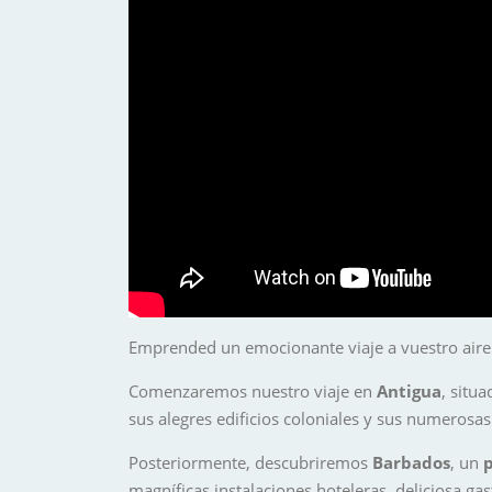
Emprended un emocionante viaje a vuestro air
Comenzaremos nuestro viaje en
Antigua
, situ
sus alegres edificios coloniales y sus numerosa
Posteriormente, descubriremos
Barbados
, un
magníficas instalaciones hoteleras, deliciosa g