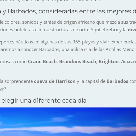
a y Barbados, consideradas entre las mejores d
 de colores, sonidos y etnias de origen africano que mezcla sus tra
aciones hoteleras e infraestructuras de ocio. Aquí el
relax
y la
div
eportes náuticos en algunas de sus 365 playas y vivir experiencia
caremos a conocer Barbados, una idílica isla de las Antillas Men
famosas como
Crane Beach
,
Brandons Beach
,
Brighton
,
Accra
 la sorprendente
cueva de Harrison
y la capital de
Barbados
con
za?
 elegir una diferente cada día