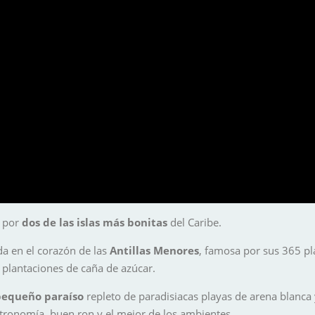
e por
dos de las islas más bonitas
del Caribe.
ada en el corazón de las
Antillas Menores
, famosa por sus 365 pl
s plantaciones de caña de azúcar.
pequeño paraíso
repleto de paradisiacas playas de arena blanca 
astronomía, buen ron y el mejor de los ambientes.