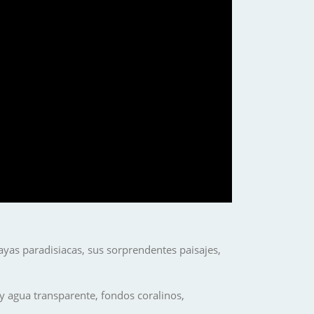
ayas paradisiacas, sus sorprendentes paisajes,
y agua transparente, fondos coralinos,