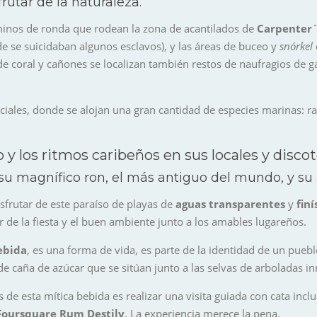
rutar de la naturaleza.
aminos de ronda que rodean la zona de acantilados de
Carpenter´
de se suicidaban algunos esclavos), y las áreas de buceo y
snórkel
 coral y cañones se localizan también restos de naufragios de ga
ficiales, donde se alojan una gran cantidad de especies marinas: r
 y los ritmos caribeños en sus locales y disc
su magnífico ron, el más antiguo del mundo, y s
isfrutar de este paraíso de playas de
aguas transparentes
y
fin
r de la fiesta y el buen ambiente junto a los amables lugareños.
ebida
, es una forma de vida, es parte de la identidad de un pueb
de caña de azúcar que se sitúan junto a las selvas de arboladas i
de esta mítica bebida es realizar una visita guiada con cata incl
Foursquare Rum Destily
. La experiencia merece la pena.