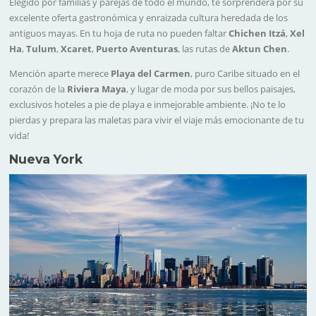
Elegido por familias y parejas de todo el mundo, te sorprenderá por su
excelente oferta gastronómica y enraizada cultura heredada de los
antiguos mayas. En tu hoja de ruta no pueden faltar
Chichen Itzá
,
Xel
Ha
,
Tulum
,
Xcaret
,
Puerto Aventuras
, las rutas de
Aktun Chen
.
Mención aparte merece
Playa del Carmen
, puro Caribe situado en el
corazón de la
Riviera Maya
, y lugar de moda por sus bellos paisajes,
exclusivos hoteles a pie de playa e inmejorable ambiente. ¡No te lo
pierdas y prepara las maletas para vivir el viaje más emocionante de tu
vida!
Nueva York