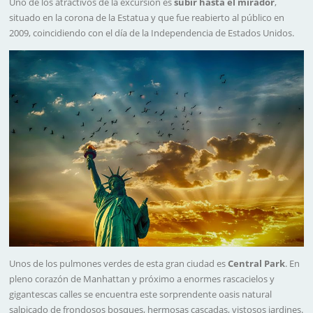
Uno de los atractivos de la excursión es
subir hasta el mirador
,
situado en la corona de la Estatua y que fue reabierto al público en
2009, coincidiendo con el día de la Independencia de Estados Unidos.
Unos de los pulmones verdes de esta gran ciudad es
Central Park
. En
pleno corazón de Manhattan y próximo a enormes rascacielos y
gigantescas calles se encuentra este sorprendente oasis natural
salpicado de frondosos bosques, hermosas cascadas, vistosos jardines.