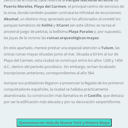
Puerto Morelos
,
Playa del Carmen
, el principal centro de servicios de
la zona, donde también pueden contratarse infinidad de excursiones;
Akumal
, un destino muy apreciado por los aficionados al
snorkel
; los
parques temáticos de
Xel­Há
y
X­Caret
(en este último se recrea el
ancestral juego de pelota), la bellísima
Playa Paraíso
y, por supuesto,
las joyas de la corona: las
ruinas arqueológicas mayas
.
En este apartado, merece prestar una especial atención a
Tulum
, las
únicas ruinas mayas situadas junto al mar. Situada a 63 km al sur de
Playa del Carmen, esta ciudad se construyó entre los años 1200 y 1450
d.C., dentro del período posclásico. Sin embargo, se han localizado
inscripciones anteriores, correspondientes al año 564.
Aunque sus pobladores llegaron a presenciar la llegada de los primeros
conquistadores españoles, la ciudad se hallaba prácticamente
abandonada. Su construcción más llamativa es el
Castillo
, que destaca
por ser la edificación más elevada y por su decoración serpentiforme.
Queremos ver más de Nueva York y Riviera Maya