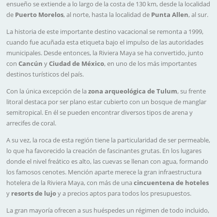
ensueño se extiende a lo largo de la costa de 130 km, desde la localidad
de
Puerto Morelos
, al norte, hasta la localidad de
Punta Allen
, al sur.
La historia de este importante destino vacacional se remonta a 1999,
cuando fue acuñada esta etiqueta bajo el impulso de las autoridades
municipales. Desde entonces, la Riviera Maya se ha convertido, junto
con
Cancún
y
Ciudad de México
, en uno de los más importantes
destinos turísticos del país.
Con la única excepción de la
zona arqueológica de Tulum
, su frente
litoral destaca por ser plano estar cubierto con un bosque de manglar
semitropical. En él se pueden encontrar diversos tipos de arena y
arrecifes de coral.
A su vez, la roca de esta región tiene la particularidad de ser permeable,
lo que ha favorecido la creación de fascinantes grutas. En los lugares
donde el nivel freático es alto, las cuevas se llenan con agua, formando
los famosos cenotes. Mención aparte merece la gran infraestructura
hotelera de la Riviera Maya, con más de una
cincuentena de hoteles
y
resorts de lujo
y a precios aptos para todos los presupuestos.
La gran mayoría ofrecen a sus huéspedes un régimen de todo incluido,