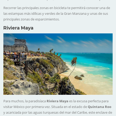
Recorrer las principales zonas en bicicleta te permitirá conocer una de
las estampas más idílicas y verdes de la Gran Manzana y unas de sus
principales zonas de esparcimientos.
Riviera Maya
Para muchos, la paradisíaca
Riviera Maya
es la excusa perfecta para
visitar México por primera vez. Situada en el estado de
Quintana Roo
y acariciada por las aguas turquesas del mar del Caribe, este enclave de