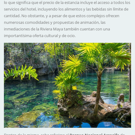
lo que significa que el precio de la estancia incluye el acceso a todos los
servicios del hotel, incluyendo los alimentos y las bebidas sin límite de
cantidad. No obstante, y a pesar de que estos complejos ofrecen
numerosas comodidades y propuestas de animación, las
inmediaciones de la Riviera Maya también cuentan con una
importantísima oferta cultural y de ocio.
Dentro de la misma, cabe referirse al
Parque Nacional Arrecife
de