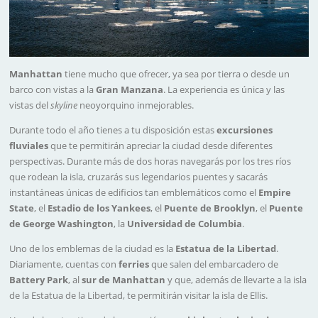
Manhattan
tiene mucho que ofrecer, ya sea por tierra o desde un
barco con vistas a la
Gran Manzana
. La experiencia es única y las
vistas del
skyline
neoyorquino inmejorables.
Durante todo el año tienes a tu disposición estas
excursiones
fluviales
que te permitirán apreciar la ciudad desde diferentes
perspectivas. Durante más de dos horas navegarás por los tres ríos
que rodean la isla, cruzarás sus legendarios puentes y sacarás
instantáneas únicas de edificios tan emblemáticos como el
Empire
State
, el
Estadio de los Yankees
, el
Puente de Brooklyn
, el
Puente
de George Washington
, la
Universidad de Columbia
.
Uno de los emblemas de la ciudad es la
Estatua de la Libertad
.
Diariamente, cuentas con
ferries
que salen del embarcadero de
Battery
Park
, al
sur de Manhattan
y que, además de llevarte a la isla
de la Estatua de la Libertad, te permitirán visitar la isla de Ellis.