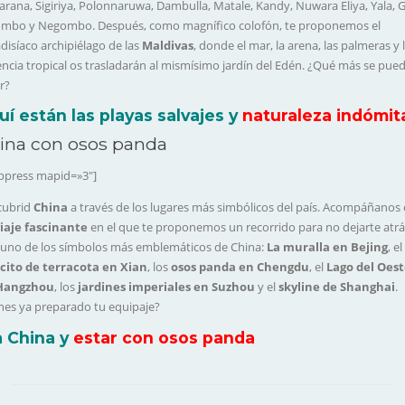
rana, Sigiriya, Polonnaruwa, Dambulla, Matale, Kandy, Nuwara Eliya, Yala, G
ombo y Negombo. Después, como magnífico colofón, te proponemos el
disíaco archipiélago de las
Maldivas
, donde el mar, la arena, las palmeras y 
ncia tropical os trasladarán al mismísimo jardín del Edén. ¿Qué más se pue
r?
uí están las playas salvajes y
naturaleza indómit
ina con osos panda
ppress mapid=»3″]
cubrid
China
a través de los lugares más simbólicos del país. Acompáñanos
iaje fascinante
en el que te proponemos un recorrido para no dejarte atrá
uno de los símbolos más emblemáticos de China:
La muralla en Bejing
, el
cito de terracota en Xian
, los
osos panda en Chengdu
, el
Lago del Oes
Hangzhou
, los
jardines imperiales en Suzhou
y el
skyline de Shanghai
.
nes ya preparado tu equipaje?
 a China y
estar con osos panda