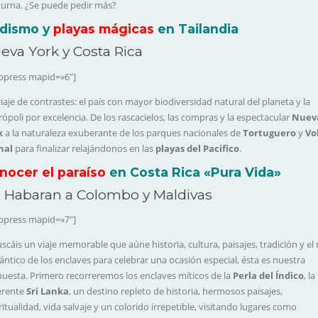
urna. ¿Se puede pedir más?
dismo y
playas mágicas
en Tailandia
eva York y Costa Rica
ppress mapid=»6″]
iaje de contrastes: el país con mayor biodiversidad natural del planeta y la
ópoli por excelencia. De los rascacielos, las compras y la espectacular
Nuev
k
a la naturaleza exuberante de los parques nacionales de
Tortuguero
y
Vo
nal
para finalizar relajándonos en las
playas del Pacifico
.
nocer el paraíso
en Costa Rica «Pura Vida»
 Habaran a Colombo y Maldivas
ppress mapid=»7″]
uscáis un viaje memorable que aúne historia, cultura, paisajes, tradición y el
ntico de los enclaves para celebrar una ocasión especial, ésta es nuestra
uesta. Primero recorreremos los enclaves míticos de la
Perla del Índico
, la
erente
Sri Lanka
, un destino repleto de historia, hermosos paisajes,
ritualidad, vida salvaje y un colorido irrepetible, visitando lugares como