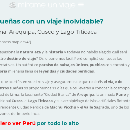
ueñas con un viaje inolvidable?
ma, Arequipa, Cusco y Lago Titicaca
ppress mapid=»4″]
apasiona la
naturaleza
y la
historia
y todavía no habéis elegido cuál será
stro
destino de viaje
? Os lo ponemos fácil: Perú cumplirá con todas las
ctativas. Un auténtico
paraíso de paisajes únicos
,
pueblos
con encanto y
oria
milenaria llena de
leyendas
y
ciudades
perdidas
.
 que acertéis en vuestro viaje y asegurarnos de que realicéis
el viaje de
stros sueños
os proponemos 11 días que os llevarán a conocer la cosmopol
dad de
Lima
, la fascinante “Ciudad Blanca” de
Arequipa,
la animada
Puno
y 
icional
Cusco
, el
Lago Titicaca
y sus archipiélago de islas artificiales flotante
prendente Ciudad Perdida de
Machu Picchu
y el
Valle Sagrado
, uno de los
zones del imperio Inca.
iero ver Perú
por todo lo alto