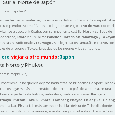
l Sur al Norte de Japón
ppress mapid=»8″]
ón:
misterioso
y
moderno
, majestuoso y delicado, trepidante y espiritual, e
 su esplendor. Acompáñanos a lo largo de un
viaje lleno de matices
en el
nvitamos a descubrir
Osaka
, con su imponente castillo,
Nara
y su Buda de
da serena,
Kyoto
y su sublime
Pabellón Dorado
,
Shirakawago
y
Takaya
sus casas tradicionales,
Tsumago
y sus legendarios samuráis,
Hakone
, con
ajes de ensueño y
Tokyo
, la ciudad de los neones y los santuarios.
iero
viajar a otro mundo
: Japón
ta Norte y Phuket
ppress mapid=»5″]
 vosotros que no queréis dejaros nada atrás, os brindamos la oportunidad 
rrer los lugares más emblemáticos del hermoso país de la sonrisa, en una
inación perfecta de historia, naturaleza, tradición y playas:
Bangkok
,
tthaya
,
Phitsanuloke
,
Sukhotai
,
Lampang
,
Phayao
,
Chiang
Rai
,
Chiang
ara finalizar,
Phuket
, la más famosa de las islas del sur de Tailandia, donde
ás contemplar fondos marinos, islas de cine y disfrutar de su trepidante vid