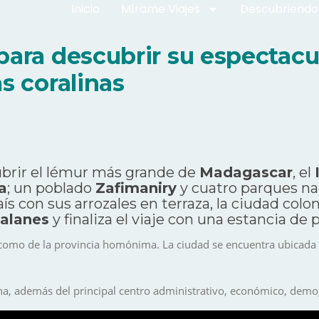
Inicio
Mírame Viajes
Descubriendo
ara descubrir su espectacul
s coralinas
ubrir el lémur más grande de
Madagascar
, el
a
; un poblado
Zafimaniry
y cuatro parques nac
país con sus arrozales en terraza, la ciudad colo
alanes
y finaliza el viaje con una estancia de 
 como de la provincia homónima. La ciudad se encuentra ubicada e
rna, además del principal centro administrativo, económico, demog