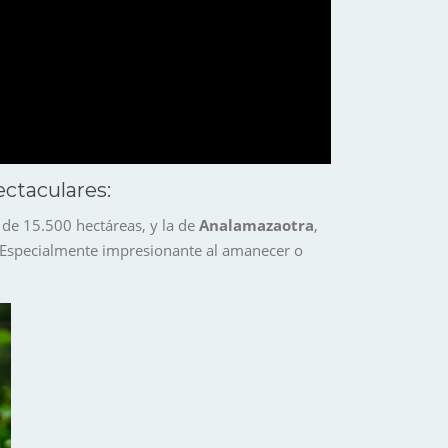
ectaculares:
 de 15.500 hectáreas, y la de
Analamazaotra
,
. Especialmente impresionante al amanecer o