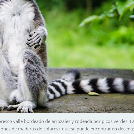
oresco valle bordeado de arrozales y rodeada por picos verdes. La
ones de maderas de colores), que se puede encontrar en decenas 