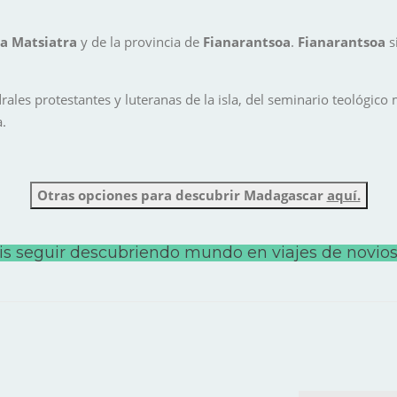
ta Matsiatra
y de la provincia de
Fianarantsoa
.
Fianarantsoa
s
rales protestantes y luteranas de la isla, del seminario teológico
a.
Otras opciones para descubrir Madagascar
aquí.
s seguir descubriendo mundo
en viajes de novios