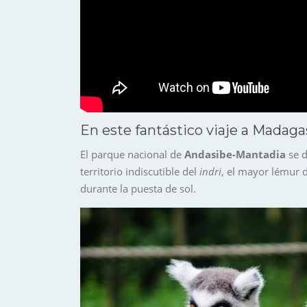
En este fantástico viaje a Madaga
El parque nacional de
Andasibe
-Mantadia
se d
territorio indiscutible del
indri
, el mayor lémur 
durante la puesta de sol.