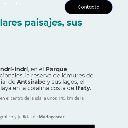
Blog
Contacta
ares paisajes, sus
Indri-Indri
, en el
Parque
ionales, la reserva de lémures de
nial de
Antsirabe
y sus lagos, el
playa en la coralina costa de
Ifaty
.
n el centro de la isla, a unos 145 km de la
ráfico y judicial de
Madagascar
.