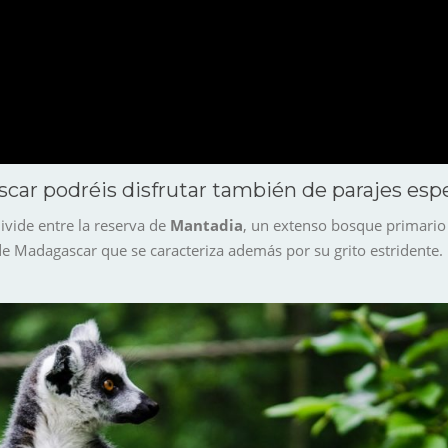
scar podréis disfrutar también de parajes esp
ivide entre la reserva de
Mantadia
, un extenso bosque primario
de Madagascar que se caracteriza además por su grito estridente