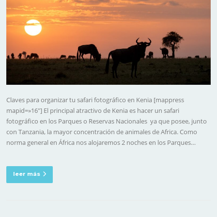
Claves para organizar tu safari fotográfico en Kenia [mappress
mapid=»16″] El principal atractivo de Kenia es hacer un safari
fotográfico en los Parques o Reservas Nacionales ya que posee, junto
con Tanzania, la mayor concentración de animales de Africa. Como
norma general en África nos alojaremos 2 noches en los Parques…
leer más