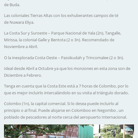
de Buda.
Las coloniales
Tierras Altas
con los exhuberantes campos de té
de
Nuwara Eliya
.
La Costa Sur y Suroeste
–
Parque Nacional de Yala
(2n),
Tangalle,
Mirissa, la colonial Galle y Bentota
(2 o 3n).
Recomendado de
Noviembre a Abril
.
O la inexplorada Costa Oeste
–
Passikudah y Trincomalee
(2 o 3n).
Ideal desde Abril a Octubre
ya que los monzones en esta zona son de
Diciembre a Febrero.
Tenga en cuenta que la Costa Este está a 7 horas de Colombo, por lo
que es mejor incluirlo intercalándolo en su visita al triángulo dorado.
Colombo
(1n), la capital comercial. Si lo desea puede incluirlo al
principio o al final. Puede alojarse en
Colombo
o en
Negombo
, un
poblado de pescadores al norte cerca del aeropuerto Internacional.