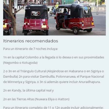
Itinerarios recomendados
Para un itinerario de 7 noches incluya:
1n en la capital Colombo
a la llegada si lo desea o en sus proximidades
(Negombo o Kotugoda)
2 o 3n en el Triángulo Cultural
(Alojándose en Habarana o en Sigiriya o
Dambulla) 2n para visitar Dambullla, Polonnaruwa, el Parque Nacional
de Minneriya y Sigiriya, o 3n si además quiere incluir Anuradhapura.
2n en Kandy
, la última capital real y
2n en las Tierras Altas
(Nuwara Eliya o Hatton)
Para un itinerario completo de 11 o 12n
puede incluir adicionalmente: