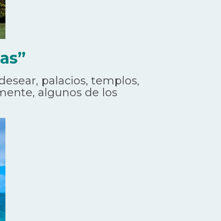
sas”
esear, palacios, templos,
mente, algunos de los