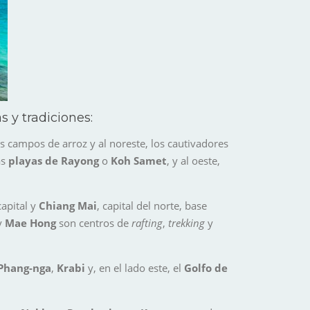
s y tradiciones:
os campos de arroz y al noreste, los cautivadores
as
playas de Rayong
o
Koh Samet
, y al oeste,
capital y
Chiang
Mai
, capital del norte, base
y
Mae Hong
son centros de
rafting
,
trekking
y
 Phang-nga
,
Krabi
y, en el lado este, el
Golfo de