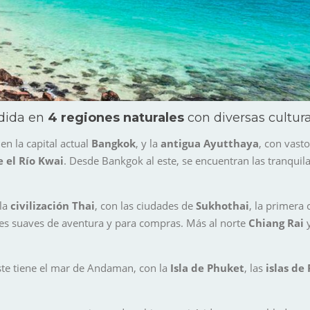
idida en
4 regiones naturales
con diversas cultura
 la capital actual
Bangkok
, y la
antigua Ayutthaya
, con vast
 el Río Kwai
. Desde Bankgok al este, se encuentran las tranquil
 la
civilización Thai
, con las ciudades de
Sukhothai
, la primera 
des suaves de aventura y para compras. Más al norte
Chiang Rai
ste tiene el mar de Andaman, con la
Isla de Phuket
, las
islas de