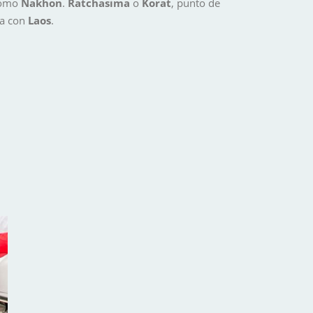
 como
Nakhon
.
Ratchasima
o
Korat
, punto de
ra con
Laos
.