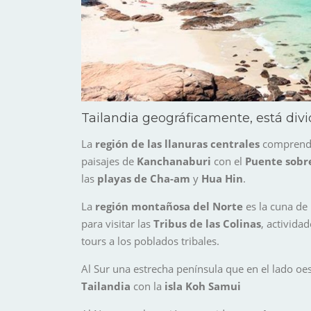
Tailandia
geográficamente, está div
La
región de las llanuras centrales
comprenden
paisajes de
Kanchanaburi
con el
Puente sobre
las
playas de Cha-am
y
Hua Hin
.
La
región montañosa del Norte
es la cuna de
para visitar las
Tribus de las Colinas
, activida
tours a los poblados tribales.
Al Sur
una estrecha península que en el lado oe
Tailandia
con la
isla Koh Samui