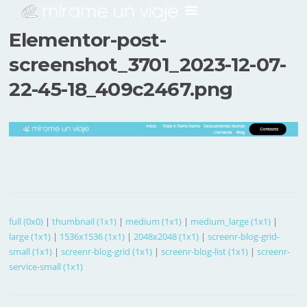
Elementor-post-
screenshot_3701_2023-12-07-
22-45-18_409c2467.png
full (0x0)
|
thumbnail (1x1)
|
medium (1x1)
|
medium_large (1x1)
|
large (1x1)
|
1536x1536 (1x1)
|
2048x2048 (1x1)
|
screenr-blog-grid-
small (1x1)
|
screenr-blog-grid (1x1)
|
screenr-blog-list (1x1)
|
screenr-
service-small (1x1)