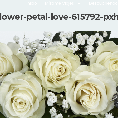
Inicio
Mírame Viajes
Descubriendo
flower-petal-love-615792-px