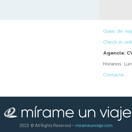
Guías de via
Check-in onl
Agencia: 
Horarios: Lu
Contacta
2023 © All Rights Reserved –
mirameunviaje.com