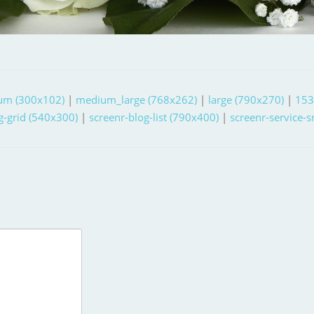
um (300x102)
|
medium_large (768x262)
|
large (790x270)
|
153
g-grid (540x300)
|
screenr-blog-list (790x400)
|
screenr-service-