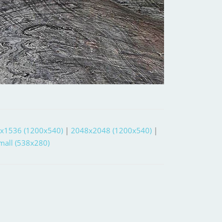
x1536 (1200x540)
|
2048x2048 (1200x540)
|
small (538x280)