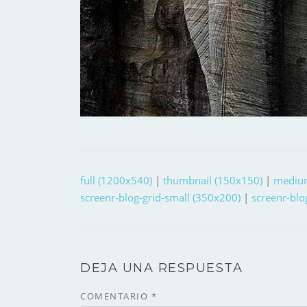
full (1200x540)
|
thumbnail (150x150)
|
mediu
screenr-blog-grid-small (350x200)
|
screenr-blo
DEJA UNA RESPUESTA
COMENTARIO
*