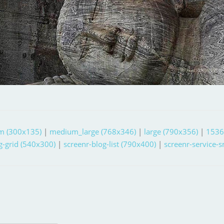
m (300x135)
|
medium_large (768x346)
|
large (790x356)
|
1536
g-grid (540x300)
|
screenr-blog-list (790x400)
|
screenr-service-