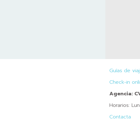
Guías de via
Check-in onl
Agencia: 
Horarios: Lu
Contacta