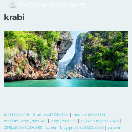
krabi
full (1200x540)
|
thumbnail (150x150)
|
medium (300x135)
|
medium_large (768x346)
|
large (790x356)
|
1536x1536 (1200x540)
|
2048x2048 (1200x540)
|
screenr-blog-grid-small (350x200)
|
screenr-