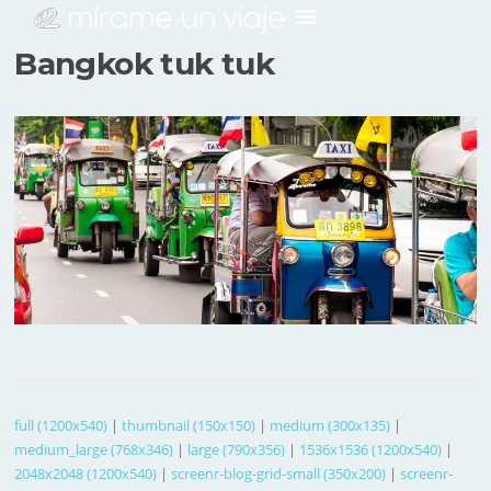
Bangkok tuk tuk
full (1200x540)
|
thumbnail (150x150)
|
medium (300x135)
|
medium_large (768x346)
|
large (790x356)
|
1536x1536 (1200x540)
|
2048x2048 (1200x540)
|
screenr-blog-grid-small (350x200)
|
screenr-