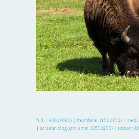
full (1920x1080)
|
thumbnail (150x150)
|
medi
|
screenr-blog-grid-small (350x200)
|
screenr-b