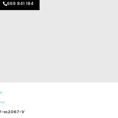
669 841 184
je
ine
CV-m2067-V