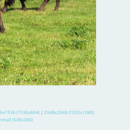
6x1536 (1536x864)
|
2048x2048 (1920x1080)
-small (538x280)