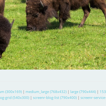
um (300x169)
|
medium_large (768x432)
|
large (790x444)
|
153
log-grid (540x300)
|
screenr-blog-list (790x400)
|
screenr-service