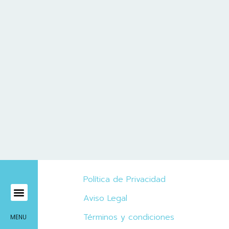
Política de Privacidad
Aviso Legal
Mírame Viajes
Términos y condiciones
MENU