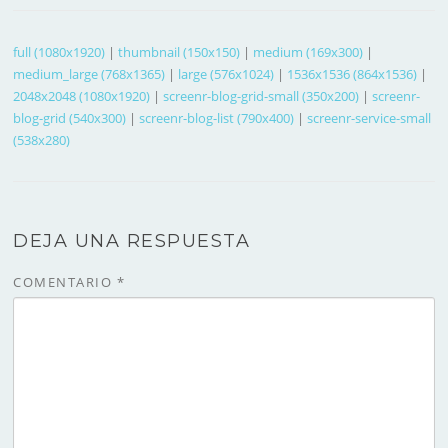
full (1080x1920)
|
thumbnail (150x150)
|
medium (169x300)
|
medium_large (768x1365)
|
large (576x1024)
|
1536x1536 (864x1536)
|
2048x2048 (1080x1920)
|
screenr-blog-grid-small (350x200)
|
screenr-
blog-grid (540x300)
|
screenr-blog-list (790x400)
|
screenr-service-small
(538x280)
DEJA UNA RESPUESTA
COMENTARIO
*