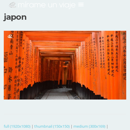
japon
full (1920x1080)
|
thumbnail (150x150)
|
medium (300x169)
|