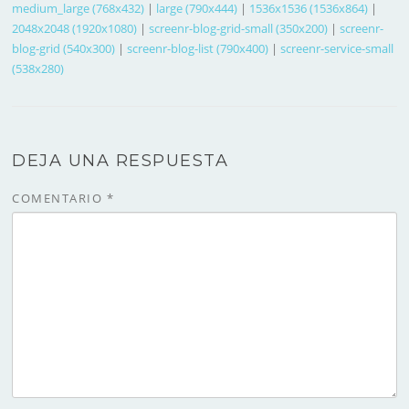
medium_large (768x432)
|
large (790x444)
|
1536x1536 (1536x864)
|
2048x2048 (1920x1080)
|
screenr-blog-grid-small (350x200)
|
screenr-
blog-grid (540x300)
|
screenr-blog-list (790x400)
|
screenr-service-small
(538x280)
DEJA UNA RESPUESTA
COMENTARIO
*