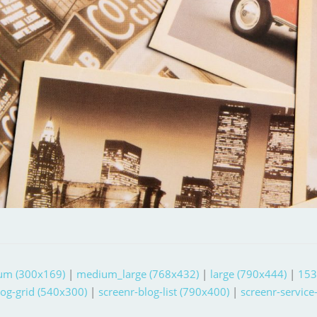
um (300x169)
|
medium_large (768x432)
|
large (790x444)
|
153
log-grid (540x300)
|
screenr-blog-list (790x400)
|
screenr-service