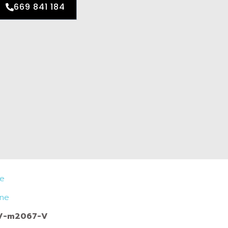
669 841 184
je
ine
CV-m2067-V