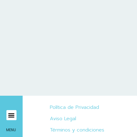
Política de Privacidad
Aviso Legal
Mírame Viajes
Términos y condiciones
MENU