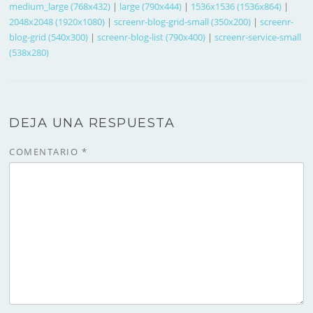
medium_large (768x432)
|
large (790x444)
|
1536x1536 (1536x864)
|
2048x2048 (1920x1080)
|
screenr-blog-grid-small (350x200)
|
screenr-
blog-grid (540x300)
|
screenr-blog-list (790x400)
|
screenr-service-small
(538x280)
DEJA UNA RESPUESTA
COMENTARIO
*