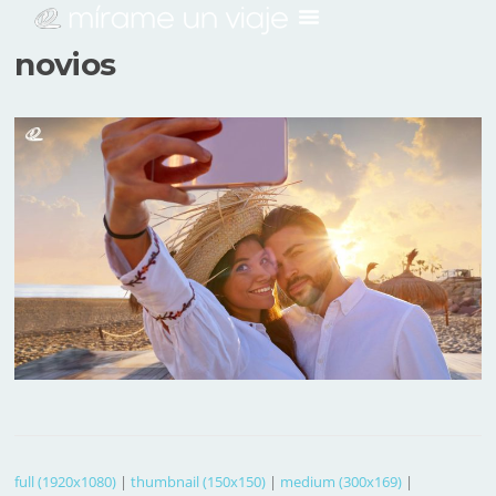
novios
full (1920x1080)
|
thumbnail (150x150)
|
medium (300x169)
|