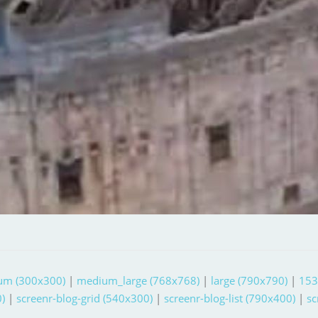
um (300x300)
|
medium_large (768x768)
|
large (790x790)
|
153
)
|
screenr-blog-grid (540x300)
|
screenr-blog-list (790x400)
|
sc