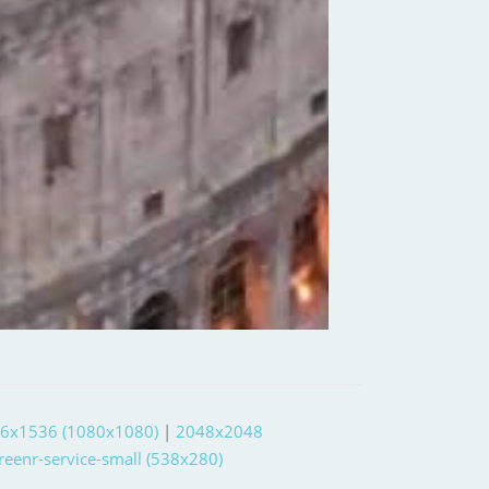
6x1536 (1080x1080)
|
2048x2048
reenr-service-small (538x280)