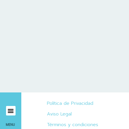
Política de Privacidad
Aviso Legal
Mírame Viajes
Términos y condiciones
MENU