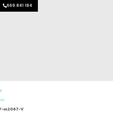
669 841 184
je
ine
CV-m2067-V