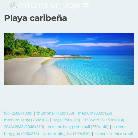
Playa caribeña
full (2500x1000)
|
thumbnail (150x150)
|
medium (300x120)
|
medium_large (768x307)
|
large (790x316)
|
1536x1536 (1536x614)
|
2048x2048 (2048x819)
|
screenr-blog-grid-small (350x140)
|
screenr-
blog-grid (540x216)
|
screenr-blog-list (790x316)
|
screenr-service-small