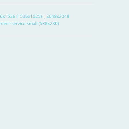
6x1536 (1536x1025)
|
2048x2048
reenr-service-small (538x280)