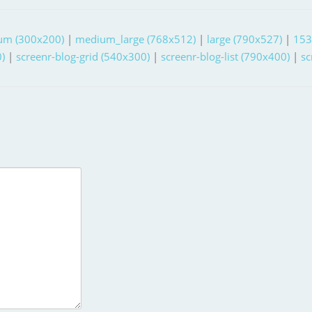
um (300x200)
|
medium_large (768x512)
|
large (790x527)
|
153
)
|
screenr-blog-grid (540x300)
|
screenr-blog-list (790x400)
|
sc