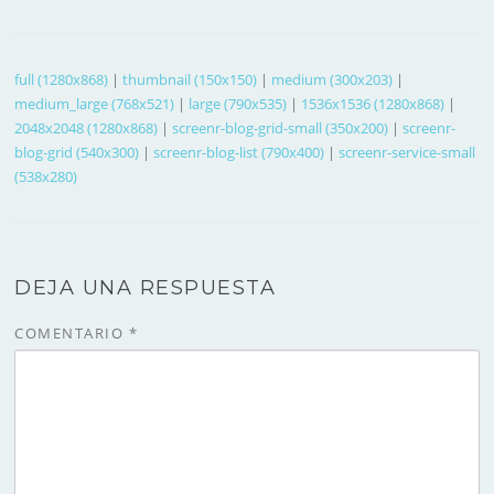
full (1280x868)
|
thumbnail (150x150)
|
medium (300x203)
|
medium_large (768x521)
|
large (790x535)
|
1536x1536 (1280x868)
|
2048x2048 (1280x868)
|
screenr-blog-grid-small (350x200)
|
screenr-
blog-grid (540x300)
|
screenr-blog-list (790x400)
|
screenr-service-small
(538x280)
DEJA UNA RESPUESTA
COMENTARIO
*