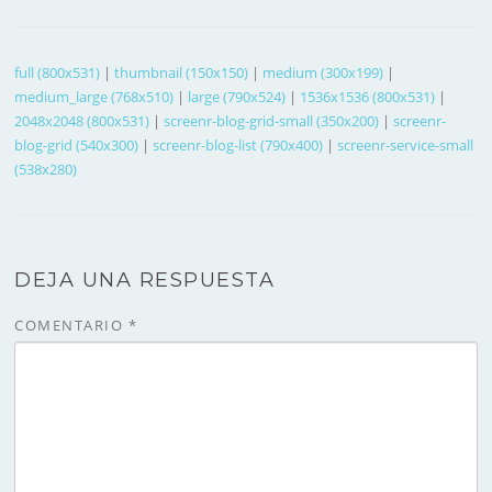
full (800x531)
|
thumbnail (150x150)
|
medium (300x199)
|
medium_large (768x510)
|
large (790x524)
|
1536x1536 (800x531)
|
2048x2048 (800x531)
|
screenr-blog-grid-small (350x200)
|
screenr-
blog-grid (540x300)
|
screenr-blog-list (790x400)
|
screenr-service-small
(538x280)
DEJA UNA RESPUESTA
COMENTARIO
*