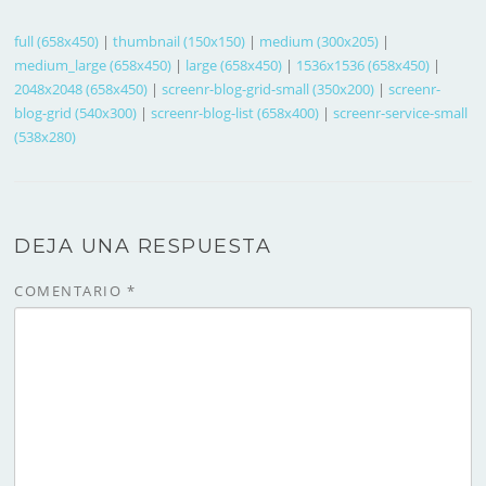
full (658x450)
|
thumbnail (150x150)
|
medium (300x205)
|
medium_large (658x450)
|
large (658x450)
|
1536x1536 (658x450)
|
2048x2048 (658x450)
|
screenr-blog-grid-small (350x200)
|
screenr-
blog-grid (540x300)
|
screenr-blog-list (658x400)
|
screenr-service-small
(538x280)
DEJA UNA RESPUESTA
COMENTARIO
*