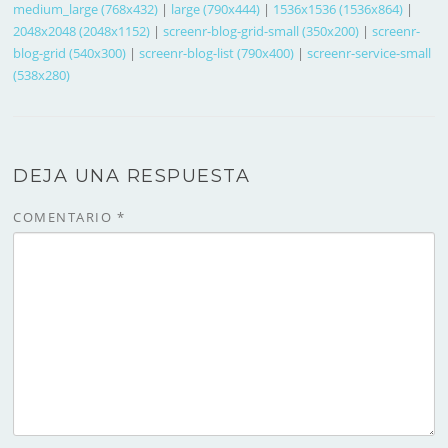
medium_large (768x432)
|
large (790x444)
|
1536x1536 (1536x864)
|
2048x2048 (2048x1152)
|
screenr-blog-grid-small (350x200)
|
screenr-
blog-grid (540x300)
|
screenr-blog-list (790x400)
|
screenr-service-small
(538x280)
DEJA UNA RESPUESTA
COMENTARIO
*