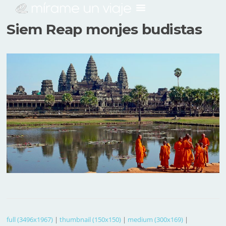
Siem Reap monjes budistas
full (3496x1967)
|
thumbnail (150x150)
|
medium (300x169)
|