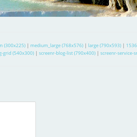
m (300x225)
|
medium_large (768x576)
|
large (790x593)
|
1536
g-grid (540x300)
|
screenr-blog-list (790x400)
|
screenr-service-