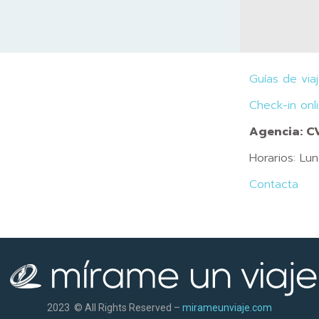
Guías de via
Check-in onl
Agencia: 
Horarios: Lu
Contacta
2023 © All Rights Reserved –
mirameunviaje.com