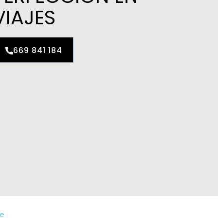
VIAJES
669 841 184
je