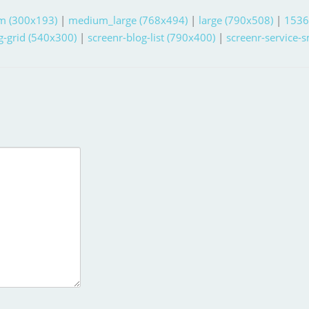
m (300x193)
|
medium_large (768x494)
|
large (790x508)
|
1536
g-grid (540x300)
|
screenr-blog-list (790x400)
|
screenr-service-