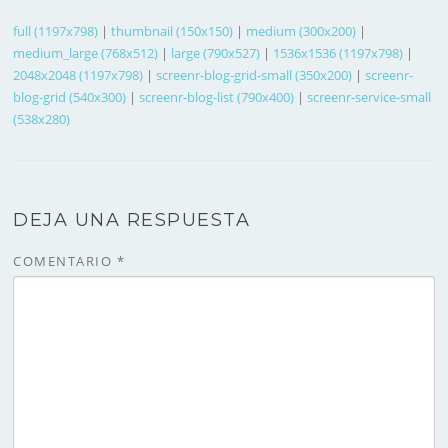
full (1197x798)
|
thumbnail (150x150)
|
medium (300x200)
|
medium_large (768x512)
|
large (790x527)
|
1536x1536 (1197x798)
|
2048x2048 (1197x798)
|
screenr-blog-grid-small (350x200)
|
screenr-
blog-grid (540x300)
|
screenr-blog-list (790x400)
|
screenr-service-small
(538x280)
DEJA UNA RESPUESTA
COMENTARIO
*