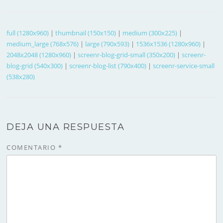
full (1280x960)
|
thumbnail (150x150)
|
medium (300x225)
|
medium_large (768x576)
|
large (790x593)
|
1536x1536 (1280x960)
|
2048x2048 (1280x960)
|
screenr-blog-grid-small (350x200)
|
screenr-
blog-grid (540x300)
|
screenr-blog-list (790x400)
|
screenr-service-small
(538x280)
DEJA UNA RESPUESTA
COMENTARIO
*