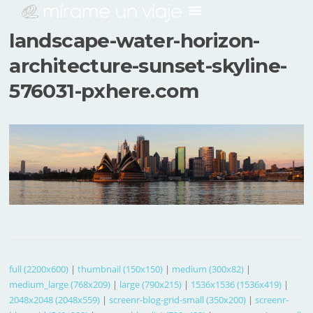
landscape-water-horizon-
architecture-sunset-skyline-
576031-pxhere.com
full (2200x600)
|
thumbnail (150x150)
|
medium (300x82)
|
medium_large (768x209)
|
large (790x215)
|
1536x1536 (1536x419)
|
2048x2048 (2048x559)
|
screenr-blog-grid-small (350x200)
|
screenr-