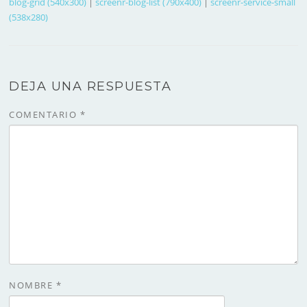
blog-grid (540x300)
|
screenr-blog-list (790x400)
|
screenr-service-small
(538x280)
DEJA UNA RESPUESTA
COMENTARIO
*
NOMBRE
*