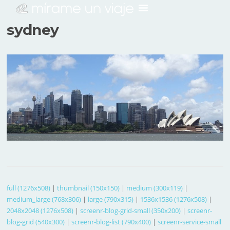
sydney
full (1276x508)
|
thumbnail (150x150)
|
medium (300x119)
|
medium_large (768x306)
|
large (790x315)
|
1536x1536 (1276x508)
|
2048x2048 (1276x508)
|
screenr-blog-grid-small (350x200)
|
screenr-
blog-grid (540x300)
|
screenr-blog-list (790x400)
|
screenr-service-small