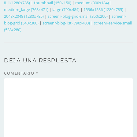
full (1280x785)
|
thumbnail (150x150)
|
medium (300x184)
|
medium_large (768x471)
|
large (790x484)
|
1536x1536 (1280x785)
|
2048x2048 (1280x785)
|
screenr-blog-grid-small (350x200)
|
screenr-
blog-grid (540x300)
|
screenr-blog-list (790x400)
|
screenr-service-small
(538x280)
DEJA UNA RESPUESTA
COMENTARIO
*