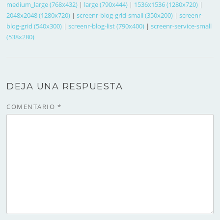
medium_large (768x432)
|
large (790x444)
|
1536x1536 (1280x720)
|
2048x2048 (1280x720)
|
screenr-blog-grid-small (350x200)
|
screenr-
blog-grid (540x300)
|
screenr-blog-list (790x400)
|
screenr-service-small
(538x280)
DEJA UNA RESPUESTA
COMENTARIO
*