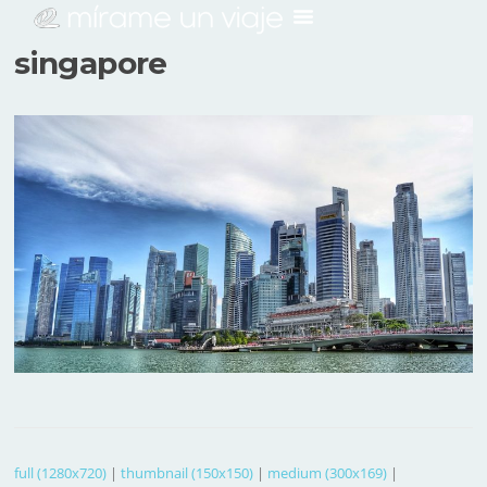
singapore
full (1280x720)
|
thumbnail (150x150)
|
medium (300x169)
|