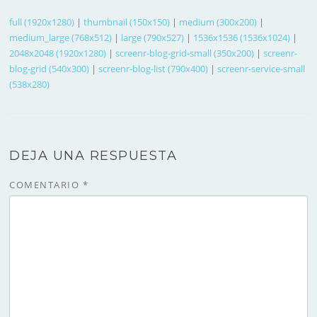
full (1920x1280)
|
thumbnail (150x150)
|
medium (300x200)
|
medium_large (768x512)
|
large (790x527)
|
1536x1536 (1536x1024)
|
2048x2048 (1920x1280)
|
screenr-blog-grid-small (350x200)
|
screenr-
blog-grid (540x300)
|
screenr-blog-list (790x400)
|
screenr-service-small
(538x280)
DEJA UNA RESPUESTA
COMENTARIO
*