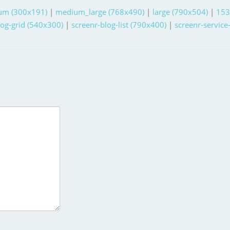
um (300x191)
|
medium_large (768x490)
|
large (790x504)
|
153
log-grid (540x300)
|
screenr-blog-list (790x400)
|
screenr-service