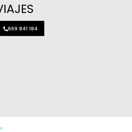
VIAJES
669 841 184
je