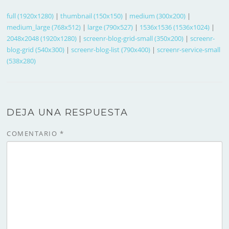
full (1920x1280)
|
thumbnail (150x150)
|
medium (300x200)
|
medium_large (768x512)
|
large (790x527)
|
1536x1536 (1536x1024)
|
2048x2048 (1920x1280)
|
screenr-blog-grid-small (350x200)
|
screenr-
blog-grid (540x300)
|
screenr-blog-list (790x400)
|
screenr-service-small
(538x280)
DEJA UNA RESPUESTA
COMENTARIO
*