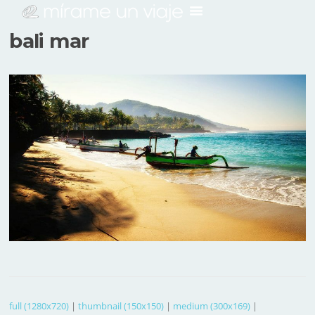
bali mar
full (1280x720)
|
thumbnail (150x150)
|
medium (300x169)
|