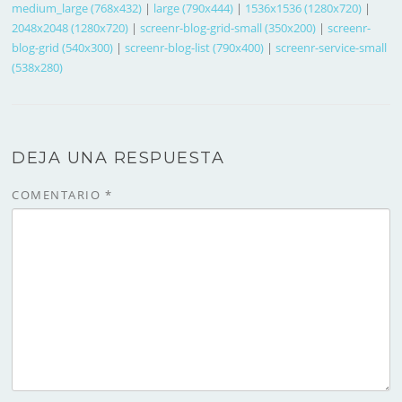
medium_large (768x432)
|
large (790x444)
|
1536x1536 (1280x720)
|
2048x2048 (1280x720)
|
screenr-blog-grid-small (350x200)
|
screenr-
blog-grid (540x300)
|
screenr-blog-list (790x400)
|
screenr-service-small
(538x280)
DEJA UNA RESPUESTA
COMENTARIO
*