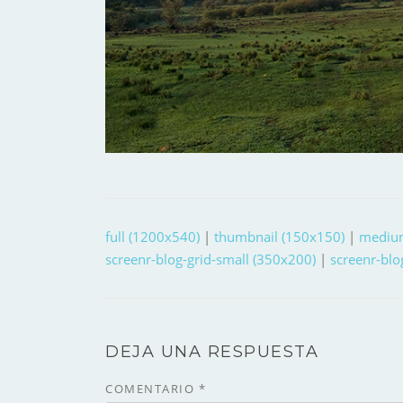
full (1200x540)
|
thumbnail (150x150)
|
mediu
screenr-blog-grid-small (350x200)
|
screenr-blo
DEJA UNA RESPUESTA
COMENTARIO
*