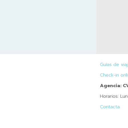
Guías de via
Check-in onl
Agencia: 
Horarios: Lu
Contacta