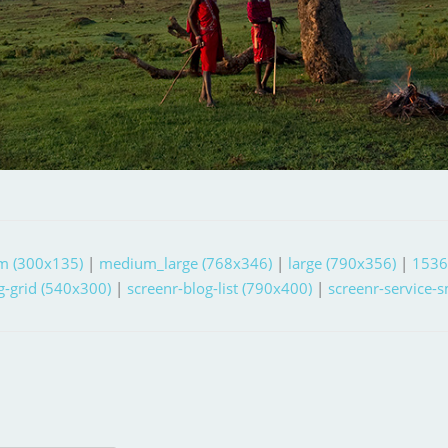
m (300x135)
|
medium_large (768x346)
|
large (790x356)
|
1536
g-grid (540x300)
|
screenr-blog-list (790x400)
|
screenr-service-