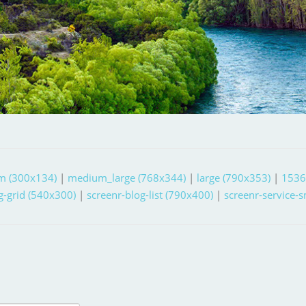
m (300x134)
|
medium_large (768x344)
|
large (790x353)
|
1536
g-grid (540x300)
|
screenr-blog-list (790x400)
|
screenr-service-