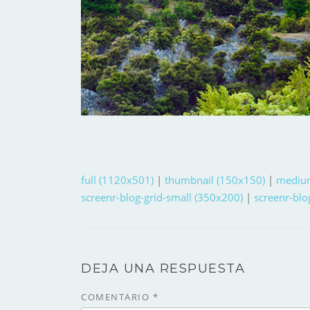
full (1120x501)
|
thumbnail (150x150)
|
mediu
screenr-blog-grid-small (350x200)
|
screenr-blo
DEJA UNA RESPUESTA
COMENTARIO
*