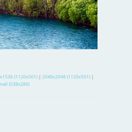
x1536 (1120x501)
|
2048x2048 (1120x501)
|
small (538x280)