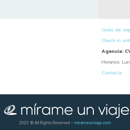
Guías de via
Check-in onl
Agencia: 
Horarios: Lu
Contacta
2023 © All Rights Reserved –
mirameunviaje.com