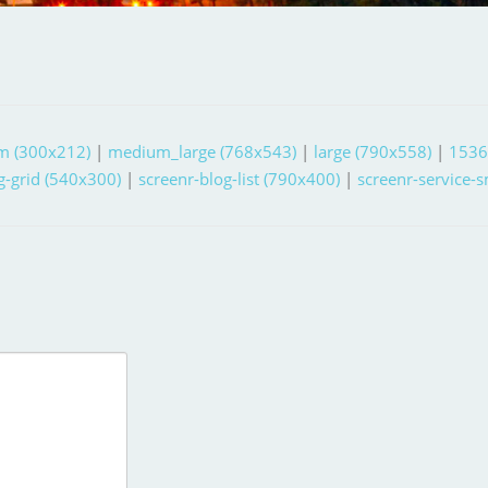
m (300x212)
|
medium_large (768x543)
|
large (790x558)
|
1536
g-grid (540x300)
|
screenr-blog-list (790x400)
|
screenr-service-